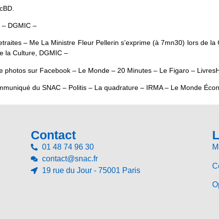
acBD.
e – DGMIC –
es retraites – Me La Ministre Fleur Pellerin s’exprime (à 7mn30) lors d
e la Culture, DGMIC –
de photos sur Facebook – Le Monde – 20 Minutes – Le Figaro – Livres
ommuniqué du SNAC – Politis – La quadrature – IRMA – Le Monde Écono
Contact
L
01 48 74 96 30
M
contact@snac.fr
Co
19 rue du Jour - 75001 Paris
Op