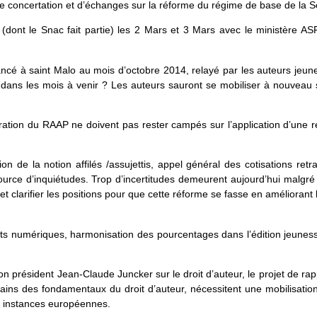
 de concertation et d’échanges sur la réforme du régime de base de l
(dont le Snac fait partie) les 2 Mars et 3 Mars avec le ministère ASF
ncé à saint Malo au mois d’octobre 2014, relayé par les auteurs jeun
dans les mois à venir ? Les auteurs sauront se mobiliser à nouveau 
istration du RAAP ne doivent pas rester campés sur l’application d’une
n de la notion affilés /assujettis, appel général des cotisations ret
rce d’inquiétudes. Trop d’incertitudes demeurent aujourd’hui malgré 
et clarifier les positions pour que cette réforme se fasse en améliorant l
its numériques, harmonisation des pourcentages dans l’édition jeunes
président Jean-Claude Juncker sur le droit d’auteur, le projet de r
ains des fondamentaux du droit d’auteur, nécessitent une mobilisatio
s instances européennes.