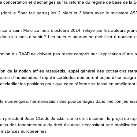
 de concertation et d’échanges sur la réforme du régime de base de l
(dont le Snac fait partie) les 2 Mars et 3 Mars avec le ministère ASF
ncé à saint Malo au mois d’octobre 2014, relayé par les auteurs jeun
dans les mois à venir ? Les auteurs sauront se mobiliser à nouveau 
istration du RAAP ne doivent pas rester campés sur l’application d’une
n de la notion affilés /assujettis, appel général des cotisations ret
rce d’inquiétudes. Trop d’incertitudes demeurent aujourd’hui malgré 
et clarifier les positions pour que cette réforme se fasse en améliorant l
its numériques, harmonisation des pourcentages dans l’édition jeunes
président Jean-Claude Juncker sur le droit d’auteur, le projet de r
ains des fondamentaux du droit d’auteur, nécessitent une mobilisatio
s instances européennes.