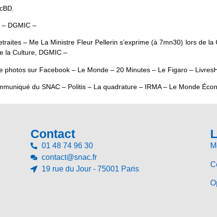
acBD.
e – DGMIC –
es retraites – Me La Ministre Fleur Pellerin s’exprime (à 7mn30) lors d
e la Culture, DGMIC –
de photos sur Facebook – Le Monde – 20 Minutes – Le Figaro – Livres
ommuniqué du SNAC – Politis – La quadrature – IRMA – Le Monde Écono
Contact
L
01 48 74 96 30
M
contact@snac.fr
Co
19 rue du Jour - 75001 Paris
Op