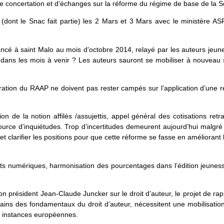
 de concertation et d’échanges sur la réforme du régime de base de l
(dont le Snac fait partie) les 2 Mars et 3 Mars avec le ministère ASF
ncé à saint Malo au mois d’octobre 2014, relayé par les auteurs jeun
dans les mois à venir ? Les auteurs sauront se mobiliser à nouveau 
istration du RAAP ne doivent pas rester campés sur l’application d’une
n de la notion affilés /assujettis, appel général des cotisations ret
rce d’inquiétudes. Trop d’incertitudes demeurent aujourd’hui malgré 
et clarifier les positions pour que cette réforme se fasse en améliorant l
its numériques, harmonisation des pourcentages dans l’édition jeunes
président Jean-Claude Juncker sur le droit d’auteur, le projet de r
ains des fondamentaux du droit d’auteur, nécessitent une mobilisatio
s instances européennes.