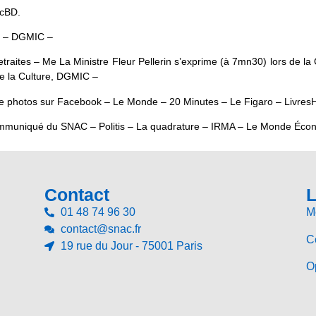
acBD.
e – DGMIC –
es retraites – Me La Ministre Fleur Pellerin s’exprime (à 7mn30) lors d
e la Culture, DGMIC –
de photos sur Facebook – Le Monde – 20 Minutes – Le Figaro – Livres
ommuniqué du SNAC – Politis – La quadrature – IRMA – Le Monde Écono
Contact
L
01 48 74 96 30
M
contact@snac.fr
Co
19 rue du Jour - 75001 Paris
Op