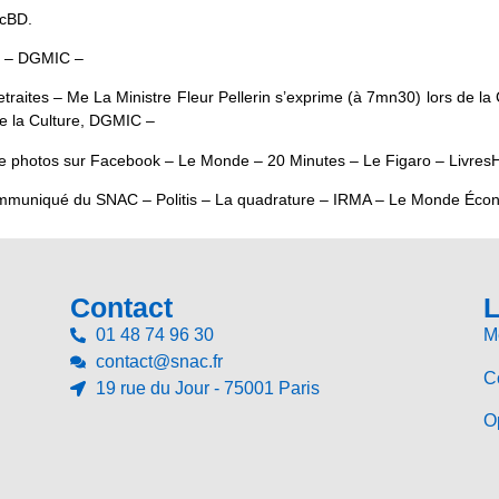
acBD.
e – DGMIC –
es retraites – Me La Ministre Fleur Pellerin s’exprime (à 7mn30) lors d
e la Culture, DGMIC –
de photos sur Facebook – Le Monde – 20 Minutes – Le Figaro – Livres
ommuniqué du SNAC – Politis – La quadrature – IRMA – Le Monde Écono
Contact
L
01 48 74 96 30
M
contact@snac.fr
Co
19 rue du Jour - 75001 Paris
Op