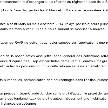
 de concertation et d’échanges sur la réforme du régime de base de l
(dont le Snac fait partie) les 2 Mars et 3 Mars avec le ministère ASF
ncé à saint Malo au mois d’octobre 2014, relayé par les auteurs jeun
dans les mois à venir ? Les auteurs sauront se mobiliser à nouveau 
istration du RAAP ne doivent pas rester campés sur l’application d’une
n de la notion affilés /assujettis, appel général des cotisations ret
rce d’inquiétudes. Trop d’incertitudes demeurent aujourd’hui malgré 
et clarifier les positions pour que cette réforme se fasse en améliorant l
its numériques, harmonisation des pourcentages dans l’édition jeunes
président Jean-Claude Juncker sur le droit d’auteur, le projet de r
ains des fondamentaux du droit d’auteur, nécessitent une mobilisatio
s instances européennes.