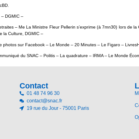
acBD.
e – DGMIC –
es retraites – Me La Ministre Fleur Pellerin s’exprime (à 7mn30) lors d
e la Culture, DGMIC –
de photos sur Facebook – Le Monde – 20 Minutes – Le Figaro – Livres
ommuniqué du SNAC – Politis – La quadrature – IRMA – Le Monde Écono
Contact
L
01 48 74 96 30
M
contact@snac.fr
Co
19 rue du Jour - 75001 Paris
Op