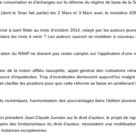
 de concertation et d’échanges sur la réforme du régime de base de l
(dont le Snac fait partie) les 2 Mars et 3 Mars avec le ministère ASF
ncé à saint Malo au mois d’octobre 2014, relayé par les auteurs jeun
dans les mois à venir ? Les auteurs sauront se mobiliser à nouveau 
istration du RAAP ne doivent pas rester campés sur l’application d’une
n de la notion affilés /assujettis, appel général des cotisations ret
rce d’inquiétudes. Trop d’incertitudes demeurent aujourd’hui malgré 
et clarifier les positions pour que cette réforme se fasse en améliorant l
its numériques, harmonisation des pourcentages dans l’édition jeunes
président Jean-Claude Juncker sur le droit d’auteur, le projet de r
ains des fondamentaux du droit d’auteur, nécessitent une mobilisatio
s instances européennes.