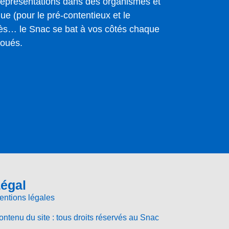
 représentations dans des organismes et
que (pour le pré-contentieux et le
cès… le Snac se bat à vos côtés chaque
foués.
égal
entions légales
ntenu du site : tous droits réservés au Snac