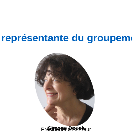
 représentante du groupem
Simone Douek
Présidente d'honneur