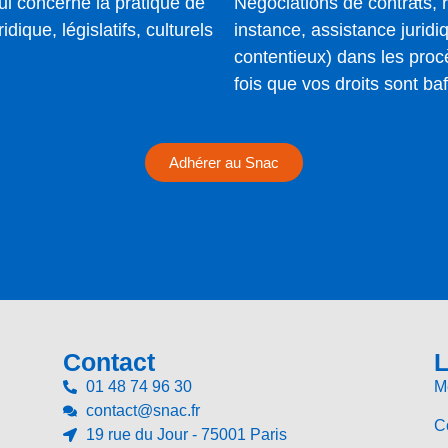
ui concerne la pratique de
Négociations de contrats,
idique, législatifs, culturels
instance, assistance juridi
contentieux) dans les pro
fois que vos droits sont ba
Adhérer au Snac
Contact
L
01 48 74 96 30
M
contact@snac.fr
Co
19 rue du Jour - 75001 Paris