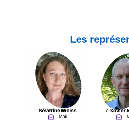
Les représe
Séverine Weiss
Xavier 
Crédit : DR
Crédit : Christ
Mail
M