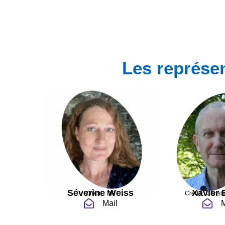
Les représe
Séverine Weiss
Xavier 
Crédit : DR
Crédit : Christ
Mail
M