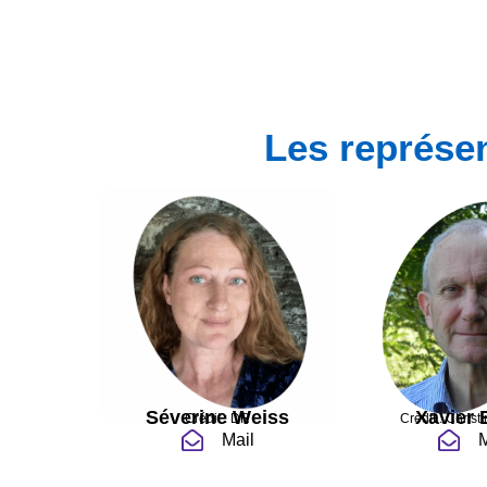
Les représe
Séverine Weiss
Xavier 
Crédit : DR
Crédit : Christ
Mail
M