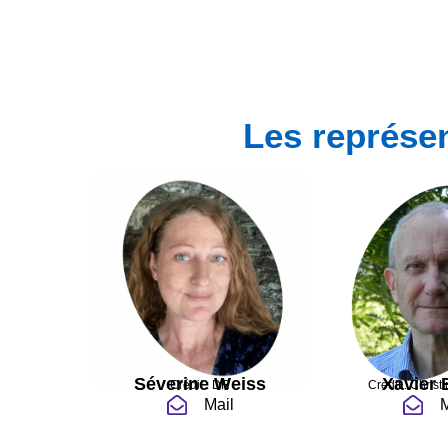
Les représe
Séverine Weiss
Xavier 
Crédit : DR
Crédit : Christ
Mail
M