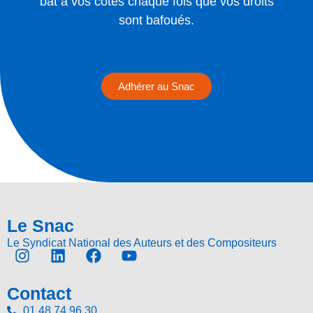
bat à vos côtés chaque fois que vos droits
sont bafoués.
Adhérer au Snac
Le Snac
Le Syndicat National des Auteurs et des Compositeurs
Contact
01 48 74 96 30