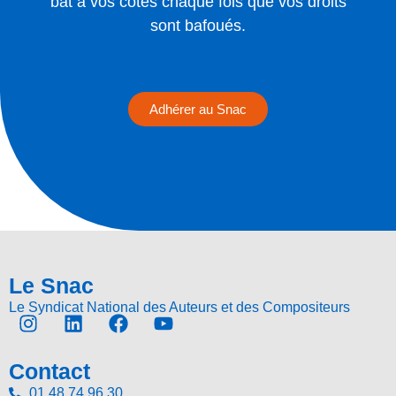
bat à vos côtés chaque fois que vos droits
sont bafoués.
Adhérer au Snac
Le Snac
Le Syndicat National des Auteurs et des Compositeurs
Contact
01 48 74 96 30