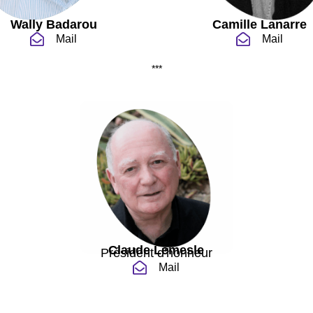
Wally Badarou
Camille Lanarre
Mail
Mail
***
Claude Lemesle
Président d'honneur
Mail