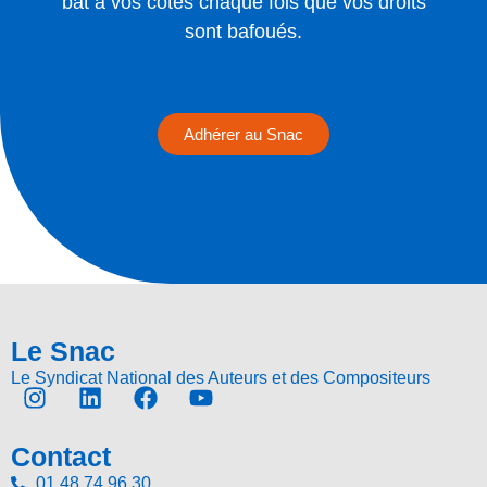
bat à vos côtés chaque fois que vos droits
sont bafoués.
Adhérer au Snac
Le Snac
Le Syndicat National des Auteurs et des Compositeurs
Contact
01 48 74 96 30