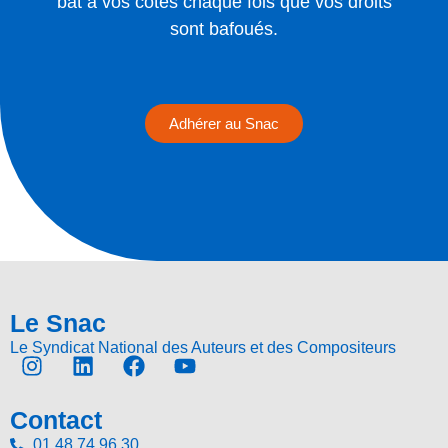
bat à vos côtés chaque fois que vos droits
sont bafoués.
Adhérer au Snac
Le Snac
Le Syndicat National des Auteurs et des Compositeurs
Contact
01 48 74 96 30