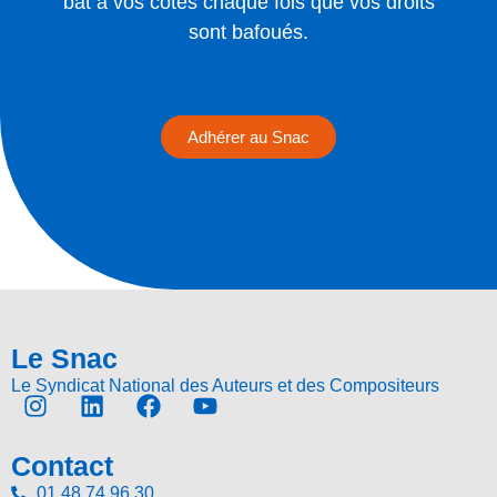
bat à vos côtés chaque fois que vos droits
sont bafoués.
Adhérer au Snac
Le Snac
Le Syndicat National des Auteurs et des Compositeurs
Contact
01 48 74 96 30