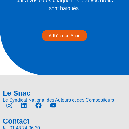
bat à vos côtés chaque fois que vos droits
sont bafoués.
Adhérer au Snac
Le Snac
Le Syndicat National des Auteurs et des Compositeurs
Contact
01 48 74 96 30