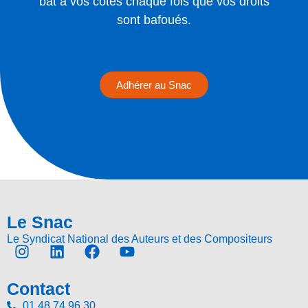
bat à vos côtés chaque fois que vos droits
sont bafoués.
Adhérer au Snac
Le Snac
Le Syndicat National des Auteurs et des Compositeurs
Contact
01 48 74 96 30