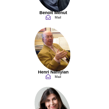
Benoît Menut
Mail
Henri Nafilyian
Mail