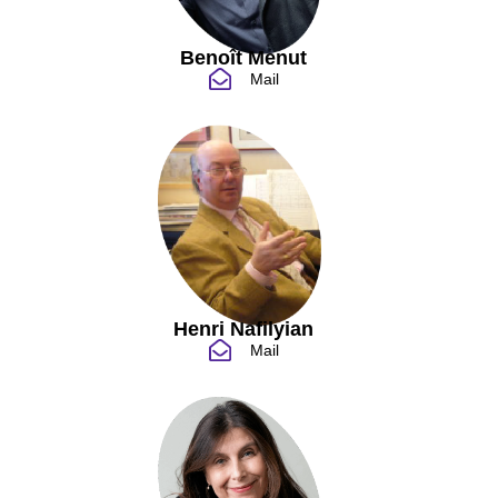
Benoît Menut
Mail
Henri Nafilyian
Mail