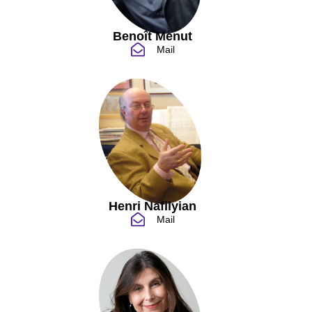
Benoît Menut
Mail
Henri Nafilyian
Mail