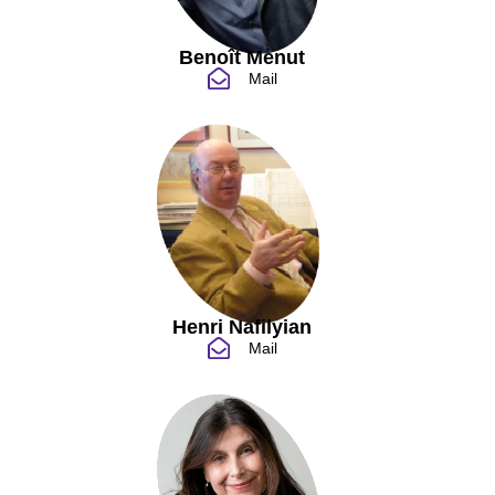
Benoît Menut
Mail
Henri Nafilyian
Mail