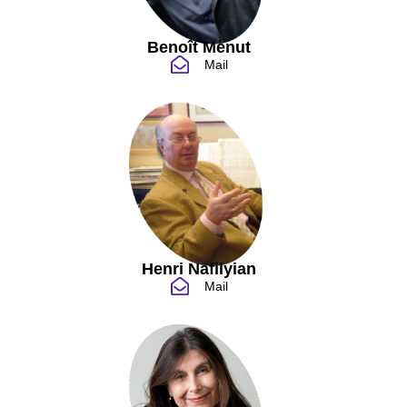
Benoît Menut
Mail
Henri Nafilyian
Mail