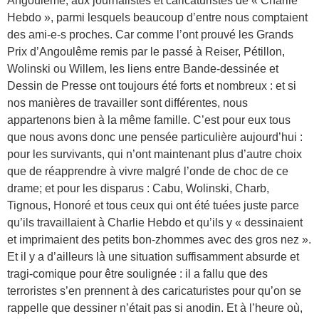
Angoulême, aux journalistes et caricaturistes de « Charlie
Hebdo », parmi lesquels beaucoup d’entre nous comptaient
des ami-e-s proches. Car comme l’ont prouvé les Grands
Prix d’Angoulême remis par le passé à Reiser, Pétillon,
Wolinski ou Willem, les liens entre Bande-dessinée et
Dessin de Presse ont toujours été forts et nombreux : et si
nos manières de travailler sont différentes, nous
appartenons bien à la même famille. C’est pour eux tous
que nous avons donc une pensée particulière aujourd’hui :
pour les survivants, qui n’ont maintenant plus d’autre choix
que de réapprendre à vivre malgré l’onde de choc de ce
drame; et pour les disparus : Cabu, Wolinski, Charb,
Tignous, Honoré et tous ceux qui ont été tuées juste parce
qu’ils travaillaient à Charlie Hebdo et qu’ils y « dessinaient
et imprimaient des petits bon-zhommes avec des gros nez ».
Et il y a d’ailleurs là une situation suffisamment absurde et
tragi-comique pour être soulignée : il a fallu que des
terroristes s’en prennent à des caricaturistes pour qu’on se
rappelle que dessiner n’était pas si anodin. Et à l’heure où,