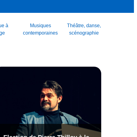
ue à
Musiques
Théâtre, danse,
age
contemporaines
scénographie