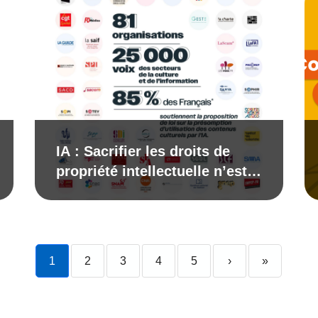
IA : Sacrifier les droits de
propriété intellectuelle n’est
pas un acte de souveraineté
1
2
3
4
5
›
»