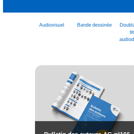
Audiovisuel
Bande dessinée
Doubla
ti
audiod