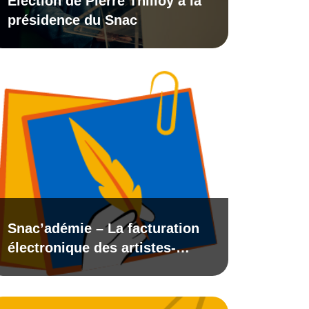
Election de Pierre Thilloy à la
présidence du Snac
Snac’adémie – La facturation
électronique des artistes-
auteurs en gestion collective