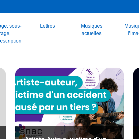
ge, sous-
Lettres
Musiques
Musiq
trage,
actuelles
l’im
escription