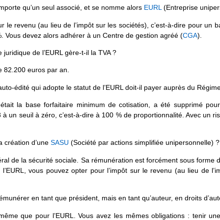
mporte qu’un seul associé, et se nomme alors
EURL
(Entreprise unipers
ur le revenu (au lieu de l’impôt sur les sociétés), c’est-à-dire pour 
. Vous devez alors adhérer à un Centre de gestion agréé (
CGA
).
juridique de l’EURL gère-t-il la TVA ?
de 82.200 euros par an.
 auto-édité qui adopte le statut de l’EURL doit-il payer auprès du Régi
était la base forfaitaire minimum de cotisation, a été supprimé po
à un seuil à zéro, c’est-à-dire à 100 % de proportionnalité. Avec un ri
la création d’une
SASU
(Société par actions simplifiée unipersonnelle) ?
ral de la sécurité sociale. Sa rémunération est forcément sous forme 
RL, vous pouvez opter pour l’impôt sur le revenu (au lieu de l’imp
unérer en tant que président, mais en tant qu’auteur, en droits d’aute
 même que pour l’EURL. Vous avez les mêmes obligations : tenir une 