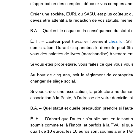
d’approbation des comptes, déposer vos comptes annue
Créer une société, EURL ou SASU, est plus coûteux qu’
devez être attentif à la rédaction de vos statuts, même s
B.A. – Quel est le risque ou la conséquence du statut ch
É. H. – L’auteur peut travailler librement
chez lui
. S’i
domiciliation. Durant cinq années le domicile peut êtr
vous des palettes de livres (marchandise) à vendre ensu
Si vous êtes propriétaire, vous faites ce que vous voul
Au bout de cinq ans, soit le règlement de copropriété
changer de siège social.
Si vous créez une association, la préfecture ne demande
association à la Poste, à l’adresse de votre domicile, 
B.A. – Quel statut et quelle précaution prendre si l’a
É. H. – D’abord que l’auteur n’oublie pas, en faisant 
soumis comme tel à l’impôt, et parfois à la TVA : si qu
quart de 10 euros, les 10 euros sont soumis à une TVA