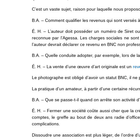
C’est un vaste sujet, raison pour laquelle nous propos
B.A. – Comment qualifier les revenus qui sont versés à
É. H. – L’auteur doit posséder un numéro de Siret ou
reconnue par l’Agessa. Les charges sociales ne sont 
l’auteur devrait déclarer ce revenu en BNC non profes
B.A. – Quelle conduite adopter, par exemple, lors de l
É. H. – La vente d’une œuvre d’art originale est un
rev
Le photographe est obligé d’avoir un statut BNC, il ne 
La pratique d’un amateur, à partir d’une certaine récurr
B.A. – Que se passe-t-il quand on arrête son activité d
É. H. – Fermer une société coûte aussi cher que la cré
comptes, le greffe au bout de deux ans radie d’office
complications.
Dissoudre une association est plus léger, de l’ordre d’