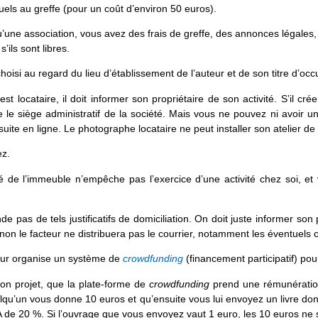
ls au greffe (pour un coût d’environ 50 euros).
une association, vous avez des frais de greffe, des annonces légales,
’ils sont libres.
oisi au regard du lieu d’établissement de l’auteur et de son titre d’occ
l est locataire, il doit informer son propriétaire de son activité. S’il cr
e le siège administratif de la société. Mais vous ne pouvez ni avoir 
ite en ligne. Le photographe locataire ne peut installer son atelier de
ez.
 de l’immeuble n’empêche pas l’exercice d’une activité chez soi, et vo
 pas de tels justificatifs de domiciliation. On doit juste informer son 
sinon le facteur ne distribuera pas le courrier, notamment les éventuels
uteur organise un système de
crowdfunding
(financement participatif) po
son projet, que la plate-forme de
crowdfunding
prend une rémunération
elqu’un vous donne 10 euros et qu’ensuite vous lui envoyez un livre dont
 de 20 %. Si l’ouvrage que vous envoyez vaut 1 euro, les 10 euros ne 