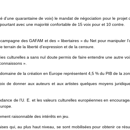
rité d’une quarantaine de voix) le mandat de négociation pour le projet 
ourtant avec une majorité confortable de 15 voix pour et 10 contre.
ense campagne des GAFAM et des « libertaires » du Net pour manipuler l’op
terrain de la liberté d’expression et de la censure.
ries culturelles a sans nul doute permis de faire entendre une autre voi
e connaissons ».
 le domaine de la création en Europe représentent 4,5 % du PIB de la zo
ix de donner aux auteurs et aux artistes quelques moyens juridiques 
ance de l’U. E. et les valeurs culturelles européennes en encourageant
europe.
ment raisonnable des intérêts en jeu.
çaises qui, au plus haut niveau, se sont mobilisées pour obtenir ce rés