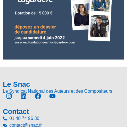
Le Snac
Le Syndicat National des Auteurs et des Compositeurs
Contact
01 48 74 96 30
contact@snac.fr