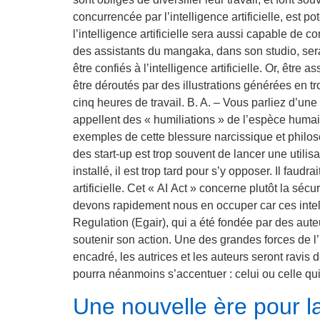
concurrencée par l’intelligence artificielle, est 
l’intelligence artificielle sera aussi capable de 
des assistants du mangaka, dans son studio, sera
être confiés à l’intelligence artificielle. Or, êtr
être déroutés par des illustrations générées en tr
cinq heures de travail. B. A. – Vous parliez d’
appellent des « humiliations » de l’espèce humain
exemples de cette blessure narcissique et philosop
des start-up est trop souvent de lancer une utili
installé, il est trop tard pour s’y opposer. Il faud
artificielle. Cet « AI Act » concerne plutôt la séc
devons rapidement nous en occuper car ces intelli
Regulation (Egair), qui a été fondée par des aut
soutenir son action. Une des grandes forces de l’E
encadré, les autrices et les auteurs seront ravis
pourra néanmoins s’accentuer : celui ou celle qu
Une nouvelle ère pour la