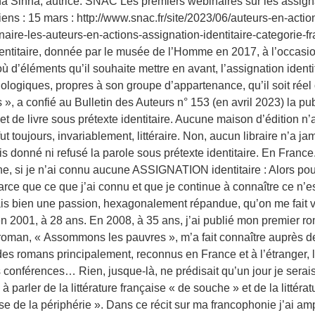
na Sinha, autrice. SNAC Les premiers webinaires sur les assignat
ens : 15 mars : http://www.snac.fr/site/2023/06/auteurs-en-action
binaire-les-auteurs-en-actions-assignation-identitaire-categorie
identitaire, donnée par le musée de l’Homme en 2017, à l’occasion
 d’éléments qu’il souhaite mettre en avant, l’assignation identita
ychologiques, propres à son groupe d’appartenance, qu’il soit r
s », a confié au Bulletin des Auteurs n° 153 (en avril 2023) la p
jet de livre sous prétexte identitaire. Aucune maison d’édition n
fut toujours, invariablement, littéraire. Non, aucun libraire n’a ja
ais donné ni refusé la parole sous prétexte identitaire. En Franc
ne, si je n’ai connu aucune ASSIGNATION identitaire : Alors pour
parce que ce que j’ai connu et que je continue à connaître ce n’e
is bien une passion, hexagonalement répandue, qu’on me fait vivr
 en 2001, à 28 ans. En 2008, à 35 ans, j’ai publié mon premier ro
oman, « Assommons les pauvres », m’a fait connaître auprès des 
, des romans principalement, reconnus en France et à l’étranger, le
rs conférences… Rien, jusque-là, ne prédisait qu’un jour je sera
parler de la littérature française « de souche » et de la littérat
aise de la périphérie ». Dans ce récit sur ma francophonie j’ai a