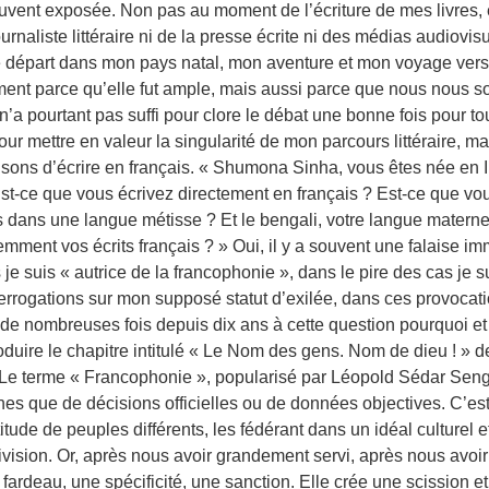
souvent exposée. Non pas au moment de l’écriture de mes livres
naliste littéraire ni de la presse écrite ni des médias audiovis
e départ dans mon pays natal, mon aventure et mon voyage vers l
ment parce qu’elle fut ample, mais aussi parce que nous nous som
n’a pourtant pas suffi pour clore le débat une bonne fois pour to
ur mettre en valeur la singularité de mon parcours littéraire, ma
aisons d’écrire en français. « Shumona Sinha, vous êtes née en
st-ce que vous écrivez directement en français ? Est-ce que vou
s dans une langue métisse ? Et le bengali, votre langue maternel
emment vos écrits français ? » Oui, il y a souvent une falaise im
je suis « autrice de la francophonie », dans le pire des cas je s
terrogations sur mon supposé statut d’exilée, dans ces provoca
de nombreuses fois depuis dix ans à cette question pourquoi e
 reproduire le chapitre intitulé « Le Nom des gens. Nom de dieu ! »
 Le terme « Francophonie », popularisé par Léopold Sédar Sen
s que de décisions officielles ou de données objectives. C’est
tude de peuples différents, les fédérant dans un idéal culturel et
ivision. Or, après nous avoir grandement servi, après nous avoi
rdeau, une spécificité, une sanction. Elle crée une scission et 