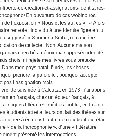
ions identitaires se sont tenus les 15 mars et
-liberte-de-creation-et-assignations-identitaires-
-francophone/ En ouverture de ces webinaires,
 de l’exposition « Nous et les autres » : « Alors
ire renvoie l’individu à une identité figée en lui
éel ou supposé. » Shumona Sinha, romancière,
ublication de ce texte : Non. Aucune maison
’a jamais cherché à définir ma supposée identité,
mais choisi ni rejeté mes livres sous prétexte
e. Dans mon pays natal, l’Inde, les choses
quoi prendre la parole ici, pourquoi accepter
st pas l’assignation mais
e. Je suis née à Calcutta, en 1973 ; j’ai appris
man en français, chez un éditeur français, à
critiques littéraires, médias, public, en France
s étudiants ici et ailleurs ont fait des thèses sur
is amenée à écrire « L’autre nom du bonheur était
ure « de la francophonie », d’une « littérature
mplement présenté les interrogations