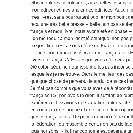
ethnocentrées, identitaires, auxquelles je suis 
mon éditeur et mes anciennes éditrices. Aucun jour
mes livres, sans pour autant oublier mon point d
reçu une très belle presse – belle non pas seule
français et mon livre, nous avons été en phase – 
l’on me réduit à mon identité ethnique, non pas po
me justifier mes raisons d’être en France, mes r
France, pourquoi vous écrivez en Français. » « E
livres en français ? Est-ce que vous n’écrivez pa
été colonisée), ne nourrissent-elles pas inconsci
lesquelles je me trouve. Dans le meilleur des cas 
quelque chose de pervers, de tordu, dans ces in
Je n’ai pas compris que vous avez déjà répondu 
française ! Si j’en avais le droit, il suffirait de
expérience. Essayons une variation autorisable.
en commun une langue et une culture francophone
que le français serait le point commun d’une multi
la fédération, du rassemblement, non pas de la d
tous horizons, « la Francophonie est devenue un fa