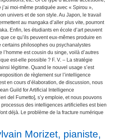
que j’ai moi-même pratiquée avec « Spirou »,
on univers et de son style. Au Japon, le travail
rmettent au mangaka d’aller plus vite, pourront
gaka. Enfin, les étudiants en école d’art peuvent
ures que ce qu’ils peuvent eux-mêmes produire en
ue certains philosophes ou psychanalystes
e l’homme est cousin du singe, voilà d’autres
que est-elle possible ? F. V. – La stratégie
 ainsi légitime. Quand le nouvel usage s’est
 proposition de règlement sur l’intelligence
oi est en cours d’élaboration, de discussion, nous
n Guild for Artificial Intelligence
eri del Fumetto], s’y emploie, et nous pouvons
processus des intelligences artificielles est bien
 font déjà. Le problème de la fracture numérique
vain Morizet, pianiste,