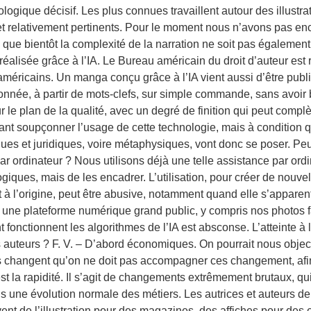
hnologique décisif. Les plus connues travaillent autour des illust
t relativement pertinents. Pour le moment nous n’avons pas enco
ison que bientôt la complexité de la narration ne soit pas égale
 réalisée grâce à l’IA. Le Bureau américain du droit d’auteur est
 américains. Un manga conçu grâce à l’IA vient aussi d’être publi
ue donnée, à partir de mots-clefs, sur simple commande, sans av
 le plan de la qualité, avec un degré de finition qui peut comp
ant soupçonner l’usage de cette technologie, mais à condition qu’
iques et juridiques, voire métaphysiques, vont donc se poser. Peu
ar ordinateur ? Nous utilisons déjà une telle assistance par ordi
logiques, mais de les encadrer. L’utilisation, pour créer de nouv
t à l’origine, peut être abusive, notamment quand elle s’apparen
ne plateforme numérique grand public, y compris nos photos famili
onctionnent les algorithmes de l’IA est absconse. L’atteinte à l
auteurs ? F. V. – D’abord économiques. On pourrait nous objecter
rs changent qu’on ne doit pas accompagner ces changement, afin
’est la rapidité. Il s’agit de changements extrêmement brutaux, 
 une évolution normale des métiers. Les autrices et auteurs de 
ouvent de l’illustration pour des magazines, des affiches pour des 