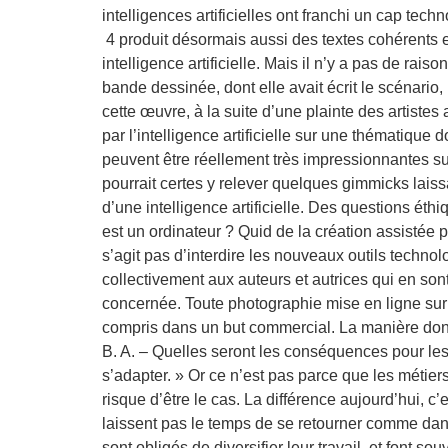
intelligences artificielles ont franchi un cap tec
4 produit désormais aussi des textes cohérents e
intelligence artificielle. Mais il n’y a pas de ra
bande dessinée, dont elle avait écrit le scénario,
cette œuvre, à la suite d’une plainte des artistes
par l’intelligence artificielle sur une thématiq
peuvent être réellement très impressionnantes sur
pourrait certes y relever quelques gimmicks laiss
d’une intelligence artificielle. Des questions éth
est un ordinateur ? Quid de la création assistée p
s’agit pas d’interdire les nouveaux outils techno
collectivement aux auteurs et autrices qui en son
concernée. Toute photographie mise en ligne sur u
compris dans un but commercial. La manière dont f
B. A. – Quelles seront les conséquences pour les 
s’adapter. » Or ce n’est pas parce que les métie
risque d’être le cas. La différence aujourd’hui, c
laissent pas le temps de se retourner comme dans
sont obligés de diversifier leur travail, et font s