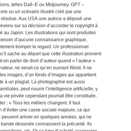
rations, telles Dall–E ou Midjourney. GPT –
re vu un scénario illustré créé par une
ment résolue. Aux USA une autrice a déposé une
 revenu sur sa décision d’accorder le copyright à
é au Japon. Les illustrations qui sont produites
oir besoin d’aucune connaissance graphique,
lètement tromper le regard. Un professionnel
il sache au départ que cette illustration provient
t-on parler de droit d’auteur quand « l’auteur »
nateur, ne serait-ce qu’en ouvrant Word. Il ne
elles images, d’un fonds d’images qui appartient
te à un plagiat. La photographie est aussi
ales, peut nourrir l’intelligence artificielle, y
a vie privée cependant pourrait être constituée.
 : « Tous les métiers changent. Il faut
 d’éviter une casse sociale majeure, ce qui
qui peuvent arriver en quelques années, qui ne
bande dessinée connaissent la précarité. Ils
expositions, etc. Or ce type d’activité accessoire,