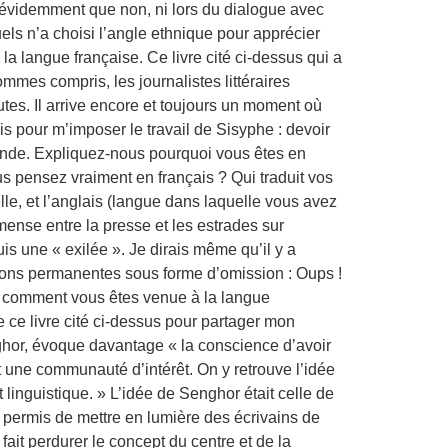
, évidemment que non, ni lors du dialogue avec
uels n’a choisi l’angle ethnique pour apprécier
a langue française. Ce livre cité ci-dessus qui a
mes compris, les journalistes littéraires
utes. Il arrive encore et toujours un moment où
is pour m’imposer le travail de Sisyphe : devoir
 Inde. Expliquez-nous pourquoi vous êtes en
s pensez vraiment en français ? Qui traduit vos
le, et l’anglais (langue dans laquelle vous avez
mense entre la presse et les estrades sur
uis une « exilée ». Je dirais même qu’il y a
tions permanentes sous forme d’omission : Oups !
t comment vous êtes venue à la langue
 de ce livre cité ci-dessus pour partager mon
ghor, évoque davantage « la conscience d’avoir
 une communauté d’intérêt. On y retrouve l’idée
 linguistique. » L’idée de Senghor était celle de
r permis de mettre en lumière des écrivains de
fait perdurer le concept du centre et de la