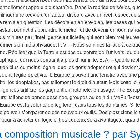
potentiellement appelé à disparaître. Dans la reprise de séries, 
continuer une œuvre d’un auteur disparu avec un réel respect de s
 remis en question. Les décors en arrière-plan, les bases qui pe
e assistant permet d’apprendre le métier, et de devenir un jour man
ois minutes par l’intelligence artificielle, qui sont bien meille
une dimension métaphysique. F. V. – Nous sommes là face à ce q
e. Réaliser que la Terre n’est pas au centre de l’univers, ou qu
hique, qui nous contraint à plus d’humilité. B. A. – Quelle répli
sation plus ou moins légale, que les gens adoptent et qui devient
rait donc légiférer, et vite. L’Europe a ouvert une fenêtre avec une
urité, les deepfakes, pas tellement le droit d’auteur. Mais cette l
gences artificielles gagnent en notoriété, en usage. The Europea
eurs italiens de bande dessinée, groupés au sein du MeFu [Mesti
urope est la volonté de légiférer, dans tous les domaines. Si le 
 de pouvoir s’emparer de ces nouveaux outils. Des plasticiens le
i pourra acheter un logiciel très coûteux sera avantagé.e, quand
 composition musicale ? par Syl