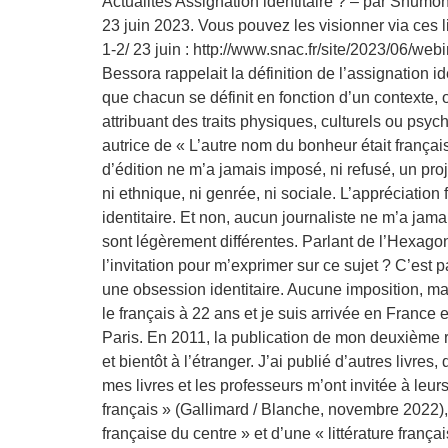
Actualités Assignation identitaire ? – par Shumo
23 juin 2023. Vous pouvez les visionner via ces li
1-2/ 23 juin : http://www.snac.fr/site/2023/06/we
Bessora rappelait la définition de l’assignation 
que chacun se définit en fonction d’un contexte, où
attribuant des traits physiques, culturels ou ps
autrice de « L’autre nom du bonheur était françai
d’édition ne m’a jamais imposé, ni refusé, un pro
ni ethnique, ni genrée, ni sociale. L’appréciation 
identitaire. Et non, aucun journaliste ne m’a jam
sont légèrement différentes. Parlant de l’Hexago
l’invitation pour m’exprimer sur ce sujet ? C’est 
une obsession identitaire. Aucune imposition, ma
le français à 22 ans et je suis arrivée en France
Paris. En 2011, la publication de mon deuxième r
et bientôt à l’étranger. J’ai publié d’autres livres
mes livres et les professeurs m’ont invitée à leu
français » (Gallimard / Blanche, novembre 2022), à 
française du centre » et d’une « littérature franç