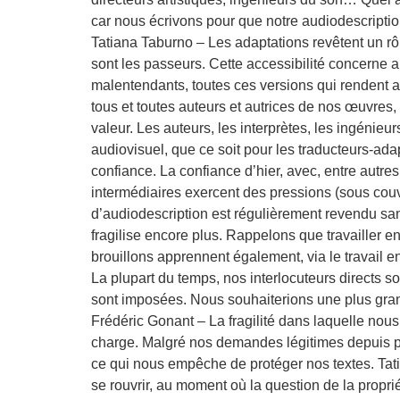
car nous écrivons pour que notre audiodescriptio
Tatiana Taburno – Les adaptations revêtent un rôle
sont les passeurs. Cette accessibilité concerne au
malentendants, toutes ces versions qui rendent 
tous et toutes auteurs et autrices de nos œuvres
valeur. Les auteurs, les interprètes, les ingénieu
audiovisuel, que ce soit pour les traducteurs-adap
confiance. La confiance d’hier, avec, entre autre
intermédiaires exercent des pressions (sous couve
d’audiodescription est régulièrement revendu sans
fragilise encore plus. Rappelons que travailler 
brouillons apprennent également, via le travail en
La plupart du temps, nos interlocuteurs directs son
sont imposées. Nous souhaiterions une plus grande
Frédéric Gonant – La fragilité dans laquelle no
charge. Malgré nos demandes légitimes depuis plu
ce qui nous empêche de protéger nos textes. Ta
se rouvrir, au moment où la question de la propriét