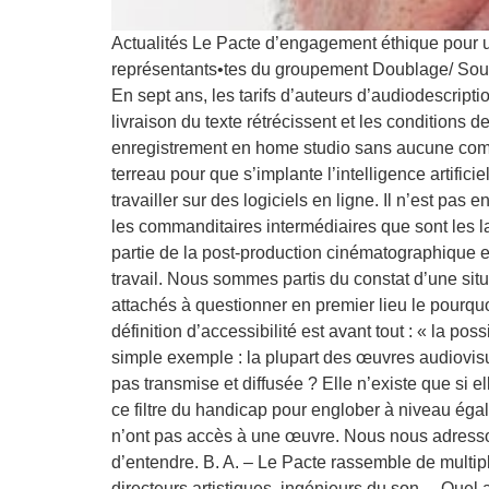
Actualités Le Pacte d’engagement éthique pour un
représentants•tes du groupement Doublage/ Sous-
En sept ans, les tarifs d’auteurs d’audiodescri
livraison du texte rétrécissent et les conditions 
enregistrement en home studio sans aucune compe
terreau pour que s’implante l’intelligence artific
travailler sur des logiciels en ligne. Il n’est pa
les commanditaires intermédiaires que sont les lab
partie de la post-production cinématographique es
travail. Nous sommes partis du constat d’une situ
attachés à questionner en premier lieu le pourquoi
définition d’accessibilité est avant tout : « la p
simple exemple : la plupart des œuvres audiovisu
pas transmise et diffusée ? Elle n’existe que si 
ce filtre du handicap pour englober à niveau égal
n’ont pas accès à une œuvre. Nous nous adresso
d’entendre. B. A. – Le Pacte rassemble de multiple
directeurs artistiques, ingénieurs du son… Quel a 