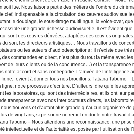
n soit lue. Nous faisons partie des métiers de l’ombre du ciné
 clef, indispensable à la circulation des œuvres audiovisuelles d
tant le doublage, le sous-titrage multilingue, la voice-over, que 
accessible une grande richesse audiovisuelle. Il est évident 
, qui sont des œuvres dérivées, adaptées des œuvres originales. 
rs du son, les directeurs artistiques… Nous travaillons de concer
tateurs ou les auteurs d’audiodescriptions ; il n’existe que très
s, des commandes en direct, n’est plus du tout la même avec les
rt de leurs clients ou de la concurrence…) et la transparence n
 notre accord et sans contrepartie. L’arrivée de l’intelligence a
en ligne, revient à donner tous nos brouillons. Tatiana Taburno
 ligne, notre processus d’écriture. D’ailleurs, dire qu’elles app
t les laboratoires, qui sont des intermédiaires, et ils ont leur p
 transparence avec nos interlocuteurs directs, les laboratoires, 
us nous trouvons et d’autant plus grande qu’aucun organisme de
s de vingt ans, si personne ne remet en doute notre travail d’
tiana Taburno – Nous attendons une reconnaissance, une pris
é intellectuelle et de l’autorialité est posée par l’utilisation de