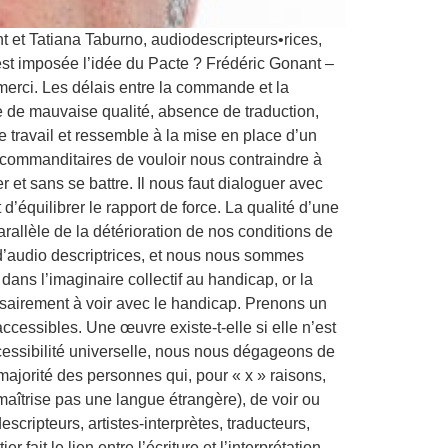
t et Tatiana Taburno, audiodescripteurs•rices,
st imposée l’idée du Pacte ? Frédéric Gonant –
merci. Les délais entre la commande et la
mage de mauvaise qualité, absence de traduction,
travail et ressemble à la mise en place d’un
ins commanditaires de vouloir nous contraindre à
r et sans se battre. Il nous faut dialoguer avec
d’équilibrer le rapport de force. La qualité d’une
rallèle de la détérioration de nos conditions de
t d’audio descriptrices, et nous nous sommes
dans l’imaginaire collectif au handicap, or la
cessairement à voir avec le handicap. Prenons un
cessibles. Une œuvre existe-t-elle si elle n’est
ccessibilité universelle, nous nous dégageons de
majorité des personnes qui, pour « x » raisons,
trise pas une langue étrangère), de voir ou
cripteurs, artistes-interprètes, traducteurs,
it le lien entre l’écriture et l’interprétation,