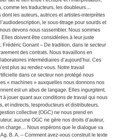
ma, comme les traducteurs, les doubleurs…
ont les auteurs, autrices et artistes-interprètes
l’audiodescription, le sous-titrage pour sourds et
que nous devons nous rassembler. Nous sommes
Elles doivent être considérées à leur juste
t. Frédéric Gonant – De tradition, dans le secteur
 rarement des contrats. Nous travaillons en
 laboratoires intermédiaires d’aujourd’hui. Ces
’est plus au rendez-vous. Notre travail
rtificielle dans ce secteur non protégé nous
 – Les « machines » auxquelles nous donnons nos
rennent est un abus de langage. Elles ingurgitent.
art à jouer quant aux conditions de travail qui nous
et indirects, lesproducteurs et distributeurs.
 gestion collective (OGC) ne nous prend en
auteur, aucune OGC ne gère nos droits d’auteur,
e en charge… Nous espérons que le dialogue va
 l’IAg. B. A. – Comment avez-vous construit le texte