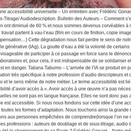
e accessibilité universelle – Un entretien avec Frédéric Gonan
Titrage/ Audiodescription. Bulletin des Auteurs – Comment s’e
ption ont diminué de 60 % et nous sommes devenus corvéables à 
de travail partent à vau-l’eau (film en cours de finition, copie i
nsation…) Cette dégradation nous fait perdre le sens de notre 
ielle générative (IAg). La goutte d’eau a été la volonté de certa
s envisageable de participer à ce passage en force sans le dénonce
oratoires et, pour cela, il est indispensable de se solidariser et 
t en danger. Tatiana Taburno – L’arrivée de l’IA se produit en pa
ation très spécifique à notre profession d’audio descripteurs e
 et le sens même de notre métier. Le terme accessibilité est lié 
ossibilité d’avoir accès à ». Avoir accès à une œuvre n’a pas né
elles ne sont pas en langue française. Elles ne sont donc pas ac
elle est accessible. Si nous nous fondons sur cette idée d’une a
 toutes les formes d’adaptation. Nous touchons ainsi la grande 
ns aux personnes empêchées de comprendre(lorsque l’on ne maî
s professions : auteurs de doublage et de sous-titrage, audio des
été le cheminement de ce Pacte ? Frédéric Gonant – Notre métier fa