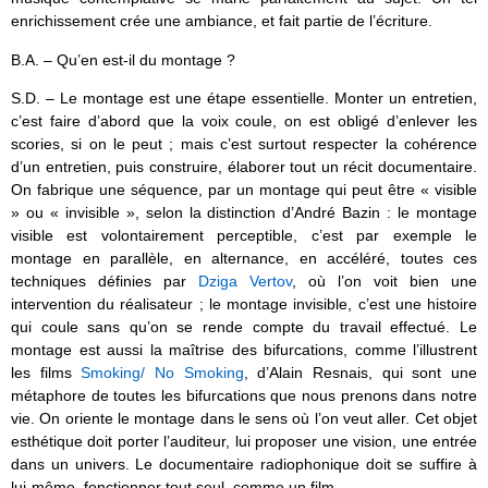
enrichissement crée une ambiance, et fait partie de l’écriture.
B.A. – Qu’en est-il du montage ?
S.D. – Le montage est une étape essentielle. Monter un entretien,
c’est faire d’abord que la voix coule, on est obligé d’enlever les
scories, si on le peut ; mais c’est surtout respecter la cohérence
d’un entretien, puis construire, élaborer tout un récit documentaire.
On fabrique une séquence, par un montage qui peut être « visible
» ou « invisible », selon la distinction d’André Bazin : le montage
visible est volontairement perceptible, c’est par exemple le
montage en parallèle, en alternance, en accéléré, toutes ces
techniques définies par
Dziga Vertov
, où l’on voit bien une
intervention du réalisateur ; le montage invisible, c’est une histoire
qui coule sans qu’on se rende compte du travail effectué. Le
montage est aussi la maîtrise des bifurcations, comme l’illustrent
les films
Smoking/ No Smoking
, d’Alain Resnais, qui sont une
métaphore de toutes les bifurcations que nous prenons dans notre
vie. On oriente le montage dans le sens où l’on veut aller. Cet objet
esthétique doit porter l’auditeur, lui proposer une vision, une entrée
dans un univers. Le documentaire radiophonique doit se suffire à
lui-même, fonctionner tout seul, comme un film.