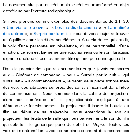
Le documentaire part du réel, mais le réel est transformé en objet
esthétique par l’écriture radiophonique.
Si nous prenons comme exemples des documentaires de 1 h 30,
«
Une vie, une œuvre
», «
Les mardis du cinéma
», «
La matinée
des autres
», «
Surpris par la nuit
» nous devons toujours trouver
un équilibre entre les différents éléments. Au-delà de ce qui est dit,
la voix d’une personne est révélatrice, d’une personnalité, d’une
émotion. Le son est lui-même une voix, au sens où le son, lui aussi,
exprime quelque chose, au même titre qu’une personne qui parle.
Dans le premier des quatre documentaires que j’avais consacrés
aux « Cinémas de campagne » pour « Surpris par la nuit », qui
s’intitulait « Au commencement », le début de la pièce sonore mêle
des voix, des situations sonores, des sons, s’inscrivant dans l’idée
du commencement. Nous sommes dans la cabine de projection,
alors non numérique, où le projectionniste explique à une
débutante le fonctionnement du projecteur. Il insère la boucle du
film au début de sa trajectoire, nous entendons le son du
projecteur, les bruits de la salle qui nous parviennent, le son du film
qui débute – le générique parlé du début du
Mépris
. Toutes ces
voix qui s’entremêlent avec les ambiances créent des résonances