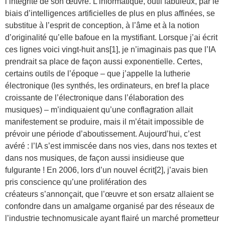
l’intégrité de son œuvre. L’informatique, outil fabuleux, par le
biais d’intelligences artificielles de plus en plus affinées, se
substitue à l’esprit de conception, à l’âme et à la notion
d’originalité qu’elle bafoue en la mystifiant. Lorsque j’ai écrit
ces lignes voici vingt-huit ans[1], je n’imaginais pas que l’IA
prendrait sa place de façon aussi exponentielle. Certes,
certains outils de l’époque – que j’appelle la lutherie
électronique (les synthés, les ordinateurs, en bref la place
croissante de l’électronique dans l’élaboration des
musiques) – m’indiquaient qu’une conflagration allait
manifestement se produire, mais il m’était impossible de
prévoir une période d’aboutissement. Aujourd’hui, c’est
avéré : l’IA s’est immiscée dans nos vies, dans nos textes et
dans nos musiques, de façon aussi insidieuse que
fulgurante ! En 2006, lors d’un nouvel écrit[2], j’avais bien
pris conscience qu’une prolifération des
créateurs s’annonçait, que l’œuvre et son ersatz allaient se
confondre dans un amalgame organisé par des réseaux de
l’industrie technomusicale ayant flairé un marché prometteur